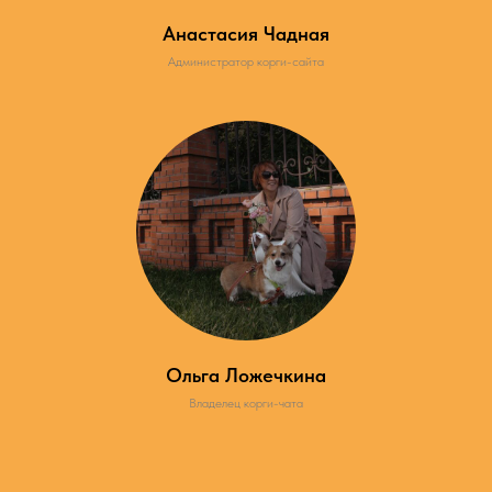
Анастасия Чадная
Администратор корги-сайта
Ольга Ложечкина
Владелец корги-чата