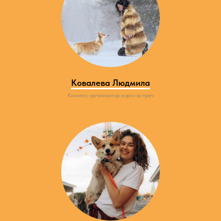
Ковалева Людмила
Кинолог, организатор корги-встреч