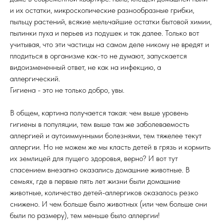
и их остатки, микроскопические разнообразные грибки,
пыльцу растений, всякие мельчайшие остатки бытовой химии,
пылинки пуха и перьев из подушек и так далее. Только вот
учитывая, что эти частицы на самом деле никому не вредят и
плодиться в организме как-то не думают, запускается
видоизмененный ответ, не как на инфекцию, а
аллергический.
Гигиена - это не только добро, увы.
В общем, картина получается такая: чем выше уровень
гигиены в популяции, тем выше там же заболеваемость
аллергией и аутоиммунными болезнями, тем тяжелее текут
аллергии. Но не можем же мы класть детей в грязь и кормить
их землицей для пущего здоровья, верно? И вот тут
спасением внезапно оказались домашние животные. В
семьях, где в первые пять лет жизни были домашние
животные, количество детей-аллергиков оказалось резко
снижено. И чем больше было животных (или чем больше они
были по размеру), тем меньше было аллергии!