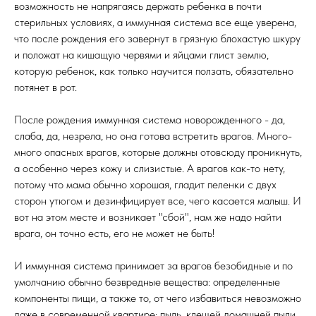
возможность не напрягаясь держать ребенка в почти
стерильных условиях, а иммунная система все еще уверена,
что после рождения его завернут в грязную блохастую шкуру
и положат на кишащую червями и яйцами глист землю,
которую ребенок, как только научится ползать, обязательно
потянет в рот.
После рождения иммунная система новорожденного - да,
слаба, да, незрела, но она готова встретить врагов. Много-
много опасных врагов, которые должны отовсюду проникнуть,
а особенно через кожу и слизистые. А врагов как-то нету,
потому что мама обычно хорошая, гладит пеленки с двух
сторон утюгом и дезинфицирует все, чего касается малыш. И
вот на этом месте и возникает "сбой", нам же надо найти
врага, он точно есть, его не может не быть!
И иммунная система принимает за врагов безобидные и по
умолчанию обычно безвредные вещества: определенные
компоненты пищи, а также то, от чего избавиться невозможно
даже в современной квартире: пыль, клещей домашней пыли