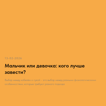
13-02-2026
Мальчик или девочка: кого лучше
завести?
Выбор между кобелём и сукой - это выбор между разными физиологическими
особенностями, которые требуют разного подхода