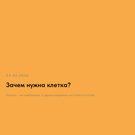
23-02-2026
Зачем нужна клетка?
Клетка - не наказание, а удовлетворение инстинкта логова