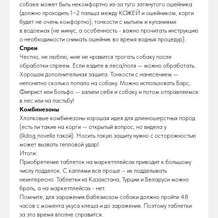
собаке может быть некомфортно из-за туго затянутого ошейника
(должно проходить 1−2 пальца между КОЖЕЙ и ошейником, корги
будет не очень комфортно), тонкости с мытьем и купаниями
в водоемах (не минус, а особенность - важно прочитать инструкцию
о необходимости снимать ошейник во время водных процедур).
Спреи
Честно, не люблю, мне не нравится трогать собаку после
обработки спреем. Если ездите в леса/поля — можно обработать.
Хорошая дополнительная защита. Тонкости с нанесением —
непонятно сколько попало на собаку. Можно использовать Барс,
Фиприст или Больфо — залили себя и собаку и потом отправляемся
в лес или на пастьбу!
Комбинезоны
Хлопковые комбинезоны хорошая идея для длинношерстных пород
(есть ли такие на корги — открытый вопрос, но видела у
@dog_novella такой). Носить такую защиту нужно с осторожностью
может вызвать тепловой удар!
Итоги:
Приобретение таблеток на маркетплейсах приводит к большому
числу подделок. С каплями все проще – их подделывать
неинтересно. Таблетки из Казахстана, Турции и Беларуси можно
брать, а на маркетплейсах - нет.
Помните, для заражения бабезиозом собаки должно пройти 48
часов с момента укуса клеща и до заражения. Поэтому таблетки
за это время вполне справится.