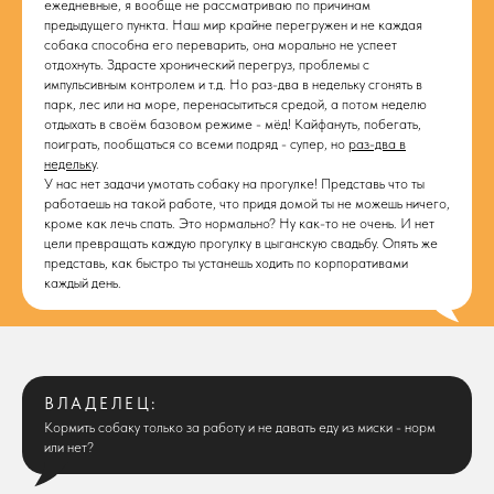
ежедневные, я вообще не рассматриваю по причинам
предыдущего пункта. Наш мир крайне перегружен и не каждая
собака способна его переварить, она морально не успеет
отдохнуть. Здрасте хронический перегруз, проблемы с
импульсивным контролем и т.д. Но раз-два в недельку сгонять в
парк, лес или на море, перенасытиться средой, а потом неделю
отдыхать в своём базовом режиме - мёд! Кайфануть, побегать,
поиграть, пообщаться со всеми подряд - супер, но
раз-два в
недельку
.
У нас нет задачи умотать собаку на прогулке! Представь что ты
работаешь на такой работе, что придя домой ты не можешь ничего,
кроме как лечь спать. Это нормально? Ну как-то не очень. И нет
цели превращать каждую прогулку в цыганскую свадьбу. Опять же
представь, как быстро ты устанешь ходить по корпоративами
каждый день.
ВЛАДЕЛЕЦ:
Кормить собаку только за работу и не давать еду из миски - норм
или нет?