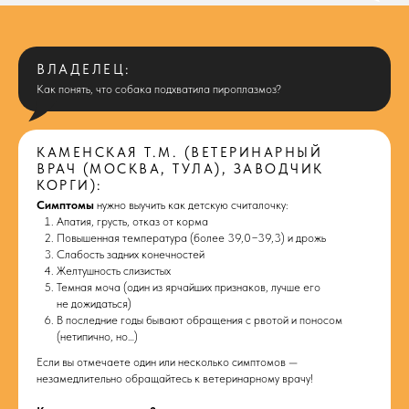
ВЛАДЕЛЕЦ:
Как понять, что собака подхватила пироплазмоз?
КАМЕНСКАЯ Т.М. (ВЕТЕРИНАРНЫЙ
ВРАЧ (МОСКВА, ТУЛА), ЗАВОДЧИК
КОРГИ):
Симптомы
нужно выучить как детскую считалочку:
Апатия, грусть, отказ от корма
Повышенная температура (более 39,0−39,3) и дрожь
Слабость задних конечностей
Желтушность слизистых
Темная моча (один из ярчайших признаков, лучше его
не дожидаться)
В последние годы бывают обращения с рвотой и поносом
(нетипично, но…)
Если вы отмечаете один или несколько симптомов —
незамедлительно обращайтесь к ветеринарному врачу!