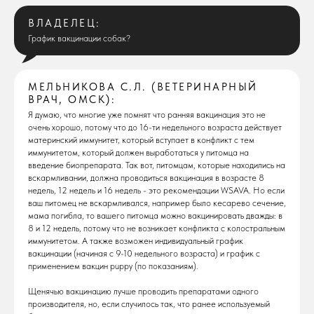
ВЛАДЕЛЕЦ:
График вакцинации собак?
МЕЛЬНИКОВА С.Л. (ВЕТЕРИНАРНЫЙ
ВРАЧ, ОМСК):
Я думаю, что многие уже помнят что ранняя вакцинация это не
очень хорошо, потому что до 16-ти недельного возраста действует
материнский иммунитет, который вступает в конфликт с тем
иммунитетом, который должен выработаться у питомца на
введение биопрепарата. Так вот, питомцам, которые находились на
вскармливании, должна проводиться вакцинация в возрасте 8
недель, 12 недель и 16 недель - это рекомендации WSAVA. Но если
ваш питомец не вскармливался, например было кесарево сечение,
мама погибла, то вашего питомца можно вакцинировать дважды: в
8 и 12 недель, потому что не возникает конфликта с колостральным
иммунитетом. А также возможен индивидуальный график
вакцинации (начиная с 9-10 недельного возраста) и график с
применением вакцин puppy (по показаниям).
Щенячью вакцинацию лучше проводить препаратами одного
производителя, но, если случилось так, что ранее используемый