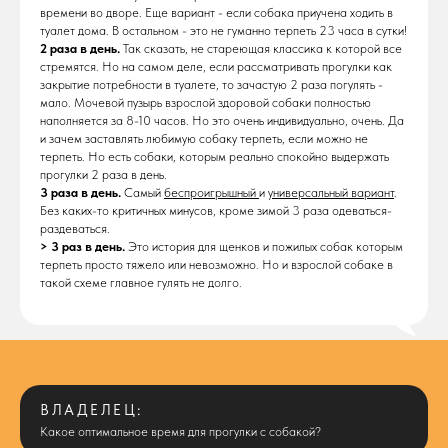
времени во дворе. Еще вариант - если собака приучена ходить в
туалет дома. В остальном - это не гуманно терпеть 23 часа в сутки!
2 раза в день.
Так сказать, не стареющая классика к которой все
стремятся. Но на самом деле, если рассматривать прогулки как
закрытие потребности в туалете, то зачастую 2 раза погулять -
мало. Мочевой пузырь взрослой здоровой собаки полностью
наполняется за 8-10 часов. Но это очень индивидуально, очень. Да
и зачем заставлять любимую собаку терпеть, если можно не
терпеть. Но есть собаки, которым реально спокойно выдержать
прогулки 2 раза в день.
3 раза в день.
Самый
беспроигрышный
и
универсальный вариант
.
Без каких-то критичных минусов, кроме зимой 3 раза одеваться-
раздеваться.
> 3 раз в день.
Это история для щенков и пожилых собак которым
терпеть просто тяжело или невозможно. Но и взрослой собаке в
такой схеме главное гулять не долго.
ВЛАДЕЛЕЦ:
Какое оптимальное время для прогулки с собакой?