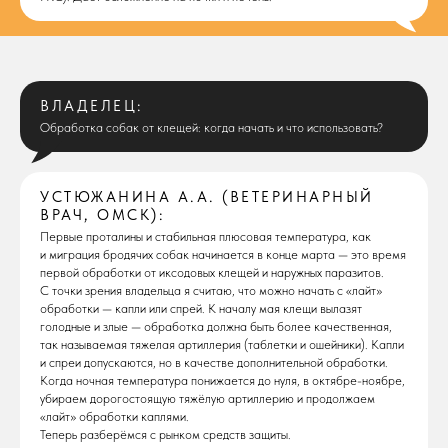
ВЛАДЕЛЕЦ:
Обработка собак от клещей: когда начать и что использовать?
УСТЮЖАНИНА А.А. (ВЕТЕРИНАРНЫЙ
ВРАЧ, ОМСК):
Первые проталины и стабильная плюсовая температура, как
и миграция бродячих собак начинается в конце марта — это время
первой обработки от иксодовых клещей и наружных паразитов.
С точки зрения владельца я считаю, что можно начать с «лайт»
обработки — капли или спрей. К началу мая клещи вылазят
голодные и злые — обработка должна быть более качественная,
так называемая тяжелая артиллерия (таблетки и ошейники). Капли
и спреи допускаются, но в качестве дополнительной обработки.
Когда ночная температура понижается до нуля, в октябре-ноябре,
убираем дорогостоящую тяжёлую артиллерию и продолжаем
«лайт» обработки каплями.
Теперь разберёмся с рынком средств защиты.