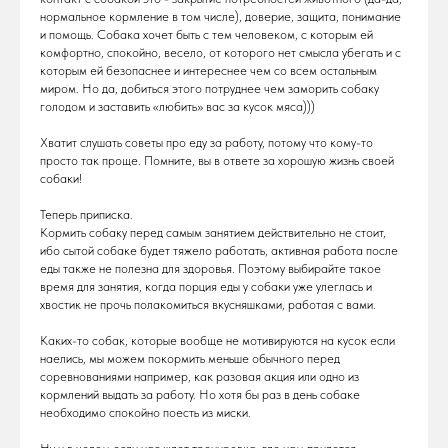
нормальное кормление в том числе), доверие, защита, понимание
и помощь. Собака хочет быть с тем человеком, с которым ей
комфортно, спокойно, весело, от которого нет смысла убегать и с
которым ей безопаснее и интереснее чем со всем остальным
миром. Но да, добиться этого потруднее чем заморить собаку
голодом и заставить «любить» вас за кусок мяса)))
Хватит слушать советы про еду за работу, потому что кому-то
просто так проще. Помните, вы в ответе за хорошую жизнь своей
собаки!
Теперь приписка.
Кормить собаку перед самым занятием действительно не стоит,
ибо сытой собаке будет тяжело работать, активная работа после
еды также не полезна для здоровья. Поэтому выбирайте такое
время для занятия, когда порция еды у собаки уже улеглась и
хвостик не прочь полакомиться вкусняшками, работая с вами.
Каких-то собак, которые вообще не мотивируются на кусок если
наелись, мы можем покормить меньше обычного перед
соревнованиями например, как разовая акция или одно из
кормлений выдать за работу. Но хотя бы раз в день собаке
необходимо спокойно поесть из миски.