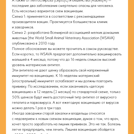
А также от лептоспироза (Lepto/L) и бешенства (Rabies/R) —
последние два заболевания смертельно опасны для человека.
Есть несколько вариантов схем вакцинации.
Схема 1: применяется в соответствии с рекомендациями
производителя вакцин. Практикуется большинством клиник
и заводчиков.
Схема 2: разработана Всемирной ассоциацией мелких домашних
животных (the World Small Animal Veterinary Association (WSAVA)
опубликована в 2010 году.
Полное обоснование вы можете прочитать в самом руководстве.
Если коротко, то WSAVA предлагает дополнительно вакцинировать
малышей в 4 месяца, потому что до 16 недель слишком высокий
уровень материнских антител.
Эти антитела не дают щенку образовать свой напряженный
иммунитет на вакцинацию. К 16 неделям материнский
(клостральный) иммунитет ослабевает и мы должны повторить
прививку. По исследованиям, если заканчивать «детскую
вакцинацию» в 12 недель (3 месяца) по стандартной схеме, только
50% щенков будут иметь достаточный титр антител от вирусного
гепатита и парвовируса. А вот ежегодную вакцинацию от вирусов
можно делать 1 раз в три года.
Иногда заводчики старой закалки и владельцы относятся
с недоверием к новым схемам вакцинации, думая о том, что врач,
хочет просто заработать на лишних прививках. Это не так. Болезнь
легче предупредить, чем лечить. Лишняя вакцинация обойдется