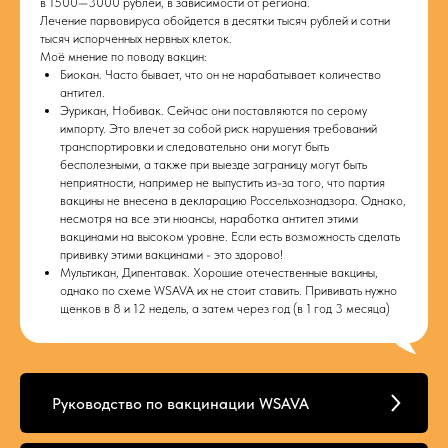
в 1500—3000 рублей, в зависимости от региона.
Лечение парвовируса обойдется в десятки тысяч рублей и сотни
тысяч испорченных нервных клеток.
Моё мнение по поводу вакцин:
Биокан. Часто бывает, что он не нарабатывает количество
антител.
Эурикан, Нобивак. Сейчас они поставляются по серому
импорту. Это влечет за собой риск нарушения требований
транспортировки и следовательно они могут быть
бесполезными, а также при выезде заграницу могут быть
неприятности, например не выпустить из-за того, что партия
вакцины не внесена в декларацию Россельхознадзора. Однако,
несмотря на все эти нюансы, наработка антител этими
вакцинами на высоком уровне. Если есть возможность сделать
прививку этими вакцинами - это здорово!
Мультикан, Дипентавак. Хорошие отечественные вакцины,
однако по схеме WSAVA их не стоит ставить. Прививать нужно
щенков в 8 и 12 недель, а затем через год (в 1 год 3 месяца)
Руководство по вакцинации WSAVA