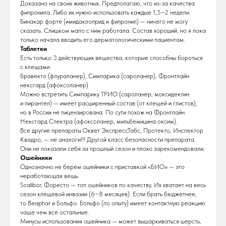
Доказано на своих животных. Предполагаю, что из-за качества
фипронила. Либо их нужно использовать каждые 1,5−2 недели.
Бинакар форте (имидаклоприд и фипронил) — ничего не могу
сказать. Слишком мало с ним работала. Состав хороший, но я пока
только начала вводить его дерматологическими пациентам.
Таблетки
Есть только 3 действующих вещества, которые способны бороться
с клещами:
Бравекто (флураланер), Симпарика (сароланер), Фронтлайн
нексгард (афоксоланер)
Можно встретить Симпарику ТРИО (сароланер, моксидектин
и пирантел) — имеет расширенный состав (от клещей и глистов),
но в России не лицензирована. По сути похож на Фронтлайн
Нексгард Спектра (афоксоланер, мильбемицина оксим).
Все другие препараты Оквет ЭкспрессТабс, Протекто, Инспектор
Квадро, — не аналоги!!! Другой класс безопасности препарата.
Они не показали себя за прошлый сезон и плохо зарекомендовали.
Ошейники
Однозначно не берем ошейники с приставкой «БИО» — это
неработающая вещь.
Scalibor, Форесто — топ ошейников по качеству. Их хватает на весь
сезон клещевой инвазии (6−8 месяцев). Если брать бюджетнее,
то Beaphar и Больфо. Больфо (по опыту) имеет контактную реакцию
чаще чем все остальные.
Минусы использования ошейника — может вышаркиваться шерсть,