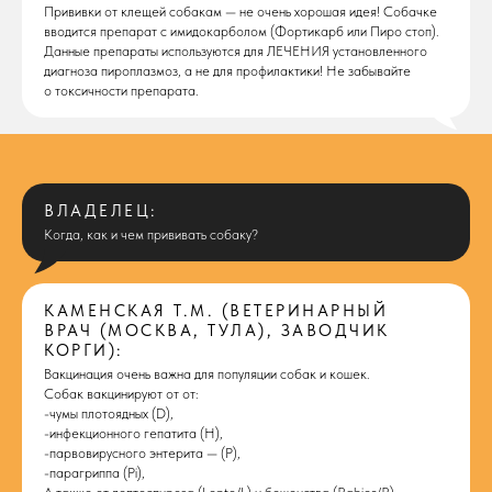
Прививки от клещей собакам — не очень хорошая идея! Собачке
вводится препарат с имидокарболом (Фортикарб или Пиро стоп).
Данные препараты используются для ЛЕЧЕНИЯ установленного
диагноза пироплазмоз, а не для профилактики! Не забывайте
о токсичности препарата.
ВЛАДЕЛЕЦ:
Когда, как и чем прививать собаку?
КАМЕНСКАЯ Т.М. (ВЕТЕРИНАРНЫЙ
ВРАЧ (МОСКВА, ТУЛА), ЗАВОДЧИК
КОРГИ):
Вакцинация очень важна для популяции собак и кошек.
Собак вакцинируют от от:
-чумы плотоядных (D),
-инфекционного гепатита (Н),
-парвовирусного энтерита — (P),
-парагриппа (Pi),