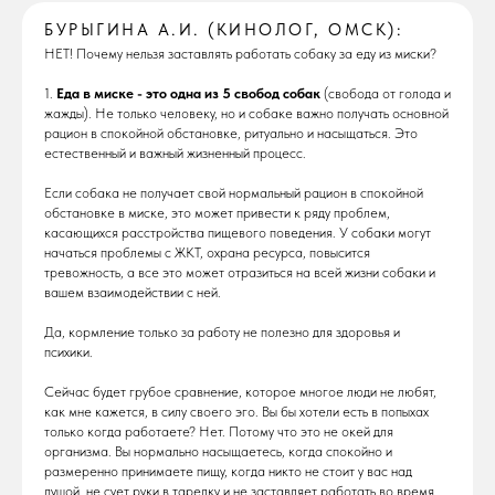
БУРЫГИНА А.И. (КИНОЛОГ, ОМСК):
НЕТ! Почему нельзя заставлять работать собаку за еду из миски?
1.
Еда в миске - это одна из 5 свобод собак
(свобода от голода и
жажды). Не только человеку, но и собаке важно получать основной
рацион в спокойной обстановке, ритуально и насыщаться. Это
естественный и важный жизненный процесс.
Если собака не получает свой нормальный рацион в спокойной
обстановке в миске, это может привести к ряду проблем,
касающихся расстройства пищевого поведения. У собаки могут
начаться проблемы с ЖКТ, охрана ресурса, повысится
тревожность, а все это может отразиться на всей жизни собаки и
вашем взаимодействии с ней.
Да, кормление только за работу не полезно для здоровья и
психики.
Сейчас будет грубое сравнение, которое многое люди не любят,
как мне кажется, в силу своего эго. Вы бы хотели есть в попыхах
только когда работаете? Нет. Потому что это не окей для
организма. Вы нормально насыщаетесь, когда спокойно и
размеренно принимаете пищу, когда никто не стоит у вас над
душой, не сует руки в тарелку и не заставляет работать во время