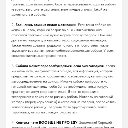
трапезы. Если вы постоянно будете перекусывать на ходу за работу,
уверена, вы станете дерганым, злым и недовольным. Такой же
может стать и собака.
2.
Еда - лишь один из видов мотивации
. Если ваша собака не
«едок» в целом, корм ей безразличен и к лакомствам она
относится спокойно - не нужно морить собаку голодом. Поищите
другую мотивацию для хвостика: игра, социальная мотивация.
Также можно сделать градацию лакомств и посмотреть, какие
вкусняшки все же являются наиболее ценными для собаки. У всех
свои индивидуальные предпочтения.
3.
Собака может перевозбуждаться, если она голодная.
Когда
мы хотим есть, мы думает только о еде, вся информация, которая
предоставляется нам параллельно, усваивается хуже, потому что
мы сосредоточенны на другом. Многие собаки при работе на
голодный желудок ведут себя более возбуждено, вокализируют,
прыгают, не могут сосредоточиться. Я как-то проводила
эксперимент и показывала разницу работы Новеллы на голодный
желудок (перед кормлением) и когда она не голодна, все заметили
колоссальную разницу. Голодная Нови фрустрировала, лаяла,
торопилась, не могла сконцентрироваться.
4.
Контакт - это ВООБЩЕ НЕ ПРО ЕДУ
! Запомните! Хороший
контакт с собакой это - закрытие потребностей животного (да-да,