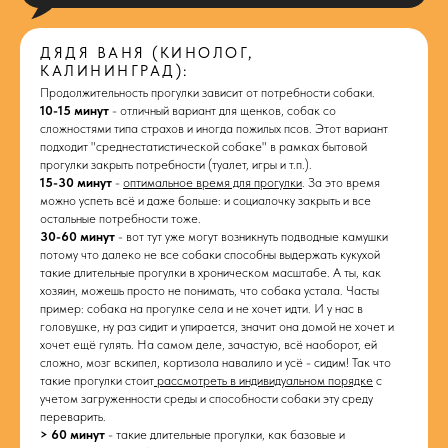
ДЯДЯ ВАНЯ (КИНОЛОГ,
КАЛИНИНГРАД):
Продолжительность прогулки зависит от потребности собаки.
10-15 минут
- отличный вариант для щенков, собак со
сложностями типа страхов и иногда пожилых псов. Этот вариант
подходит "среднестатистической собаке" в рамках бытовой
прогулки закрыть потребности (туалет, игры и т.п.).
15-30 минут
-
оптимальное время для прогулки
. За это время
можно успеть всё и даже больше: и социалочку закрыть и все
остальные потребности тоже.
30-60 минут
- вот тут уже могут возникнуть подводные камушки
потому что далеко не все собаки способны выдержать кукухой
такие длительные прогулки в хроническом масштабе. А ты, как
хозяин, можешь просто не понимать, что собака устала. Часты
пример: собака на прогулке села и не хочет идти. И у нас в
головушке, ну раз сидит и упирается, значит она домой не хочет и
хочет ещё гулять. На самом деле, зачастую, всё наоборот, ей
сложно, мозг вскипел, кортизола навалило и усё - сидим! Так что
такие прогулки стоит
рассмотреть в индивидуальном порядке
с
учетом загруженности среды и способности собаки эту среду
переварить.
> 60 минут
- такие длительные прогулки, как базовые и