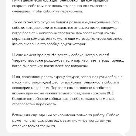
Ну и в целом если нас ждет тренировка, где нам придется
скормить собаке много лакомств, порцию еды мы всегда
уменьшаем, чтобы собаку не перекормить.
Также скажу, что ситуации бывают разные и индивидуальные. Есть
собаки, которые сами отказываются от еды из миски, например
когда болеют, и некоторым хвостикам помогает метод начать
кормить за команды или какую то еще мотивацию, чтобы животное
что-то съело, но это вообще другая история.
И еще момент про еду. Не лезьте к собаке, когда она ест!
Уверена, вас тоже раздражает, если партнер лезет в вашу тарелку,
когда вы едите или докапывает вас вопросами.
И да, профилактировать охрану ресурса, засовывая руки собаке в
миску - отстойная идея! Это только усилит тревожность собаки и
недоверие к человеку. Первое и самое главное в работе с
любыми причинами нежелательного поведения - закрыть ВСЕ
базовые потребности собаки и дать собаке выдохнуть, меньше
стрессовать и переживать.
Вспомнила еще один минус кормления только за работу! Собака
может начать поджирать еду с земли на улице, когда вы чуть
отвлекаетесь от тренинга.