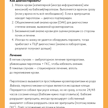
Как диагностировать?
Мазок крови (капиллярной (иногда информативнее) или
венозной) на бабезий/пироплазм. Выполняется врачом сразу
(если у врача есть всё необходимое). Если в эритроцитах
находят пироплазм — диагноз подтвержден.
Общеклинический анализ крови (ОАК) для диагностики
степени анемии, вызванной кровепаразитом.
Биохимический анализ крови для оценки реакции со стороны
почек и печени.
Иногда по мазку не удается обнаружить паразита, тогда
прибегают к ПЦР диагностике (анализ в лаборатории,
результат получают дольше)
Лечение
В легких случаях — амбулаторное лечение препаратами,
убивающими пироплазм + ГКС, чтобы избежать анемии.
В тяжелых случаях — стационарное лечение, вплоть
до переливания крови.
Пироплазмоз вызывается простейшими кровепаразитами из рода
Babesia
, переносчиками которых являются иксодовые клещи.
Передается собаке при укусе клеща, но не сразу, а после 24/48
часов сосания клеща (бабезии нужно подготовиться). Бабезия
разрушает эритроциты, иногда провоцирует собственный
иммунитет собаки разрушать свои же эритроциты (поэтому важны
ГКС). Даёт осложнение на почки и печень.