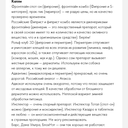
Капли
Фронтлайн спот-он (фипронил), фронтлайн комбо (Фипронил и S-
метопрен), прак-тик (пирипрол) — не радую цены, но их качество
проверено временем.
Российские Фиприст и фиприст комбо являются дженериками
фронтлайна (дженерик — это лекарственный препарат, который
в своей основе имеет то же количество и качество активного
вещества, что и в оригинальном средстве). Берём!
Рольф клуб 3D (фипронил и перметрин). Перметрин отпугивает
и уничтожает клещей на всех этапах их развития (личинка, нимфа,
взрослая особь), а также отпугивает летающих насекомых
(комаров, мошек, мух и др.). Однако сам препарат вызывает
местные реакции — дерматиты. Используем если собака
не аллергик, к тому же он дешевле.
Адвантикс (имидаклоприд и перметрин) прекрасный, но очень
дорогой. Российский аналог — Атакса.
Адвокат используем очень аккуратно, потому что плохо защищает
от иксодовых клещей. В качестве обработки от блошиного
дерматита можно использовать. Неплохой вариант зимней
обработки питомца.
Инспектор — очень спорный препарат. Инспектор Тотал (спот-он)
можно (фипронил и моксидектин), Инспектор Квадро в таблетках
не люблю — он многокомпонентный и действующие вещества
в странных пропорциях. Не могу рекомендовать.
Барс, Дана Ультра, БлохНэт — они так хорошо не работают.