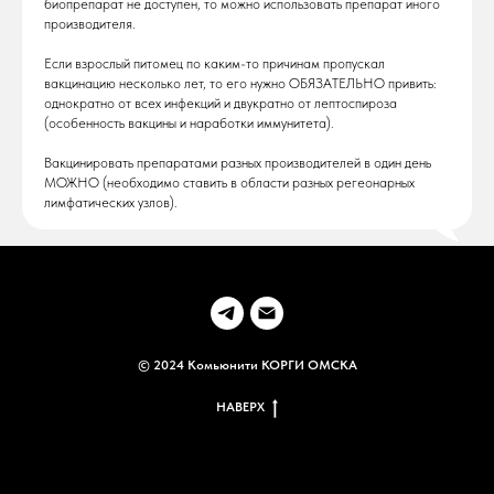
биопрепарат не доступен, то можно использовать препарат иного
производителя.
Если взрослый питомец по каким-то причинам пропускал
вакцинацию несколько лет, то его нужно ОБЯЗАТЕЛЬНО привить:
однократно от всех инфекций и двукратно от лептоспироза
(особенность вакцины и наработки иммунитета).
Вакцинировать препаратами разных производителей в один день
МОЖНО (необходимо ставить в области разных регеонарных
лимфатических узлов).
© 2024 Комьюнити КОРГИ ОМСКА
НАВЕРХ