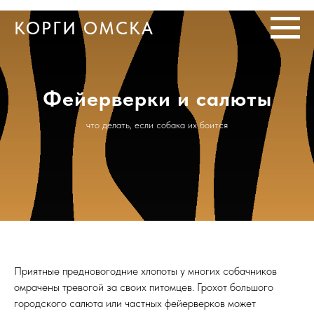
КОРГИ ОМСКА
Фейерверки и салюты
что делать, если собака их боится
Приятные предновогодние хлопоты у многих собачников
омрачены тревогой за своих питомцев. Грохот большого
городского салюта или частных фейерверков может