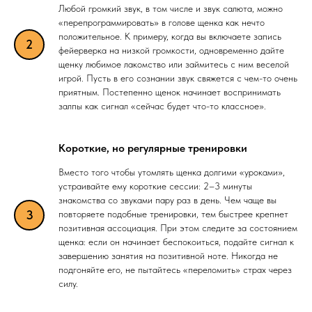
Любой громкий звук, в том числе и звук салюта, можно
«перепрограммировать» в голове щенка как нечто
положительное. К примеру, когда вы включаете запись
фейерверка на низкой громкости, одновременно дайте
щенку любимое лакомство или займитесь с ним веселой
игрой. Пусть в его сознании звук свяжется с чем-то очень
приятным. Постепенно щенок начинает воспринимать
залпы как сигнал «сейчас будет что-то классное».
Короткие, но регулярные тренировки
Вместо того чтобы утомлять щенка долгими «уроками»,
устраивайте ему короткие сессии: 2–3 минуты
знакомства со звуками пару раз в день. Чем чаще вы
повторяете подобные тренировки, тем быстрее крепнет
позитивная ассоциация. При этом следите за состоянием
щенка: если он начинает беспокоиться, подайте сигнал к
завершению занятия на позитивной ноте. Никогда не
подгоняйте его, не пытайтесь «переломить» страх через
силу.