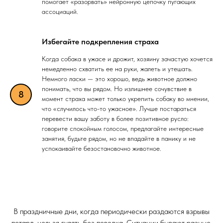
помогает «разорвать» нейронную цепочку пугающих
ассоциаций.
Избегайте подкрепления страха
Когда собака в ужасе и дрожит, хозяину зачастую хочется
немедленно схватить ее на руки, жалеть и утешать.
Немного ласки — это хорошо, ведь животное должно
понимать, что вы рядом. Но излишнее сочувствие в
момент страха может только укрепить собаку во мнении,
что «случилось что-то ужасное». Лучше постараться
перевести вашу заботу в более позитивное русло:
говорите спокойным голосом, предлагайте интересные
занятия, будьте рядом, но не впадайте в панику и не
успокаивайте безостановочно животное.
В праздничные дни, когда периодически раздаются взрывы
петард, нельзя гулять без поводка. Ситуации бывают разные,