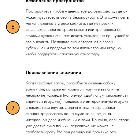
Безопасное пространство
Постарайтесь, чтобы у щенка всегда было место, где он
может чувствовать себя в безопасности. Это может быть
мягкая лежанка в уголке комнаты, где нет резких
сквозняков. Если во время салюта или тренировки со
звуками щенок начинает искать укрытие, не принуждайте
его выходить. Позвольте ему оставаться в своем
«убежище» и предложите там лакомство или игрушку,
чтобы поддержать спокойную атмосферу.
Переключение внимания
Когда грохочут залпы, попробуйте отвлечь собаку
занятиями, которые ей нравятся: научите выполнять
несложные команды (например, «дай лапу», «поклонись»,
«принеси игрушку»), предложите интерактивную игрушку
с лакомством внутри. Задача в том, чтобы собака
сконцентрировалась не на шуме за окном, а на
интересном деле и общении с вами. Конечно, если страх
уже достиг пика паники, переключение может не
сработать сразу. Но при регулярной практике это