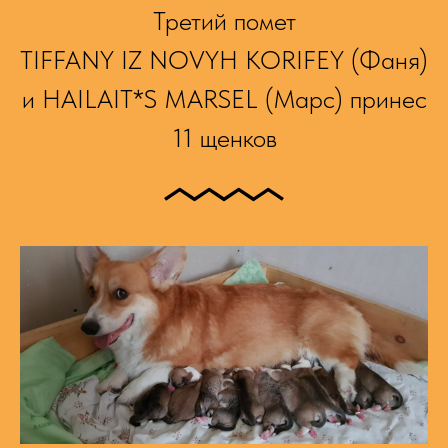
Третий помет
TIFFANY IZ NOVYH KORIFEY (Фаня)
и HAILAIT*S MARSEL (Марс) принес
11 щенков