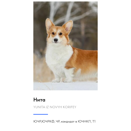
Нита
YUNITA IZ NOVYH KORIFEY
ЮЧР,ЮЧРКФ, ЧР, кандидат в ЮЧНКП, Т1