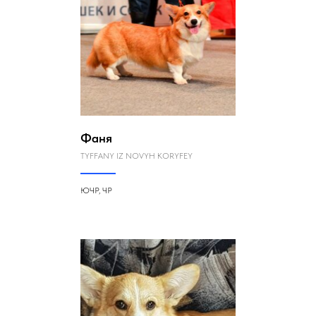
Фаня
TYFFANY IZ NOVYH KORYFEY
ЮЧР, ЧР