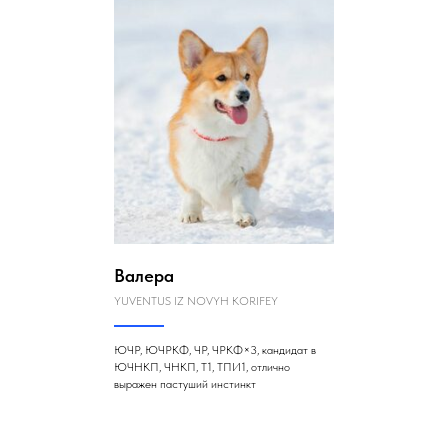
Валера
YUVENTUS IZ NOVYH KORIFEY
ЮЧР, ЮЧРКФ, ЧР, ЧРКФ×3, кандидат в
ЮЧНКП, ЧНКП, Т1, ТПИ1, отлично
выражен пастуший инстинкт