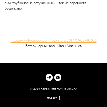
ежи, трубконосые летучие мыши - так же переносят
бешенство.
https://www.facebook.com/fotohirurgi...61775980748306
Ветеринарный врач Иван Малышев
© 2024 Комьюнити КОРГИ ОМСКА
НАВЕРХ