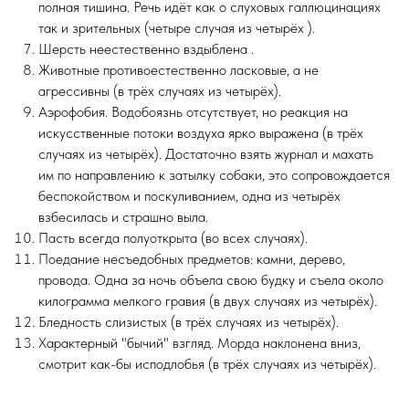
полная тишина. Речь идёт как о слуховых галлюцинациях
так и зрительных (четыре случая из четырёх ).
Шерсть неестественно вздыблена .
Животные противоестественно ласковые, а не
агрессивны (в трёх случаях из четырёх).
Аэрофобия. Водобоязнь отсутствует, но реакция на
искусственные потоки воздуха ярко выражена (в трёх
случаях из четырёх). Достаточно взять журнал и махать
им по направлению к затылку собаки, это сопровождается
беспокойством и поскуливанием, одна из четырёх
взбесилась и страшно выла.
Пасть всегда полуоткрыта (во всех случаях).
Поедание несъедобных предметов: камни, дерево,
провода. Одна за ночь объела свою будку и съела около
килограмма мелкого гравия (в двух случаях из четырёх).
Бледность слизистых (в трёх случаях из четырёх).
Характерный "бычий" взгляд. Морда наклонена вниз,
смотрит как-бы исподлобья (в трёх случаях из четырёх).