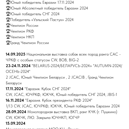
🏆Юный победитель Евразии 17.11.2024
🏆Юный Абсолютный победитель Евразии 2024
🏆Юный победитель СНГ 2024
🏆Победитель «Уэльский Пастух» 2024
🏆Чемпион России
🏆Чемпион РКФ
🏆Чемпион НКП
🏆Гранд Чемпион России
14.09.2025
Национальная выставка собак всех пород ранга САС -
ЧРКФ с особым статусом CW, BOB, BIG-2
23-24.11.2024
"BELARUS-2024/БЕЛАРУСЬ-2024» "AUTUMN-2024/
ОСЕНЬ-2024"
2 JCAC, Юный Чемпион Беларуси , 2 JCACIB , Гранд Чемпион
Беларуси
17.11.2024
"Евразия. Кубок СНГ 2024"
CW, JCAC, ЮЧРКФ, ЮКЧК, Юный победитель СНГ 2024, JBIS-1
16.11.2024
"Евразия. Кубок президента РКФ 2024"
1/13 CW, JCAC, ЮЧРКФ, ЮКЧК, Юный победитель Евразии 2024
28.09.2024
Монопородная выставка ВКП, ранг КЧК (г. Пушкино)
CW, ЮКЧК, ЛЮ. Закрыла ЮЧНКП, ЮГЧР
15.09.2024