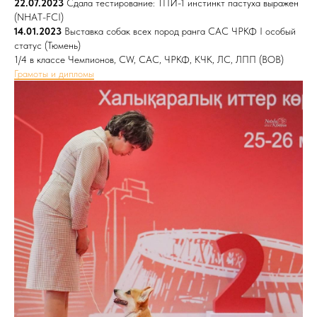
22.07.2023
Сдала тестирование: ТПИ-1 инстинкт пастуха выражен
(NHAT-FCI)
14.01.2023
Выставка собак всех пород ранга САС ЧРКФ I особый
статус (Тюмень)
1/4 в классе Чемпионов, CW, CAC, ЧРКФ, КЧК, ЛС, ЛПП (ВОВ)
Грамоты и дипломы