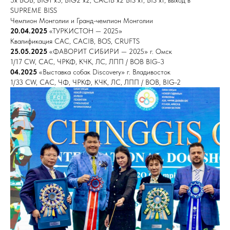
5х BOB, BIG1 х3, BIG2 х2, CACIB х2 BIS х1, BIS х1, выход в
SUPREME BISS
Чемпион Монголии и Гранд-чемпион Монголии
20.04.2025
«ТУРКИСТОН — 2025»
Квалификация CAC, CACIB, BOS, CRUFTS
25.05.2025
«ФАВОРИТ СИБИРИ — 2025» г. Омск
1/17 CW, CAC, ЧРКФ, КЧК, ЛС, ЛПП / BOB BIG-3
04.2025
«Выставка собак Discovery» г. Владивосток
1/33 CW, CAC, ЧФ, ЧРКФ, КЧК, ЛС, ЛПП / BOB, BIG-2